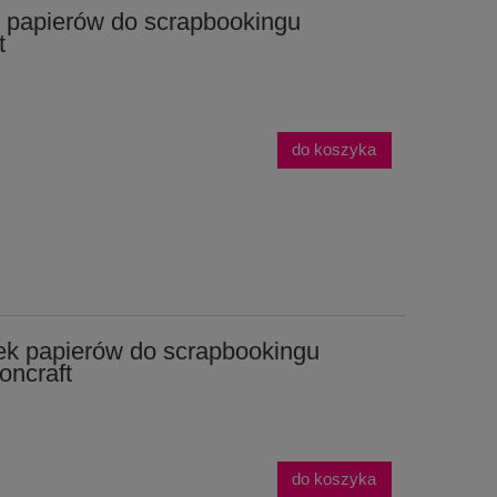
 papierów do scrapbookingu
t
do koszyka
ek papierów do scrapbookingu
oncraft
do koszyka