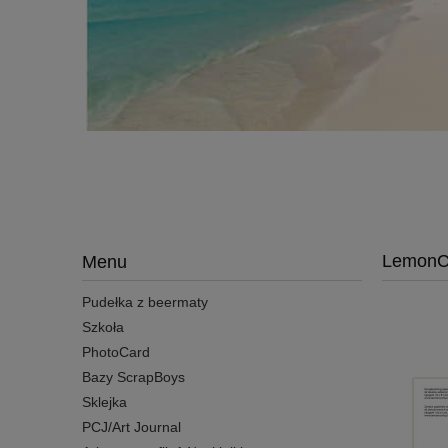
LemonCr
Menu
Pudełka z beermaty
Szkoła
PhotoCard
Bazy ScrapBoys
Sklejka
PCJ/Art Journal