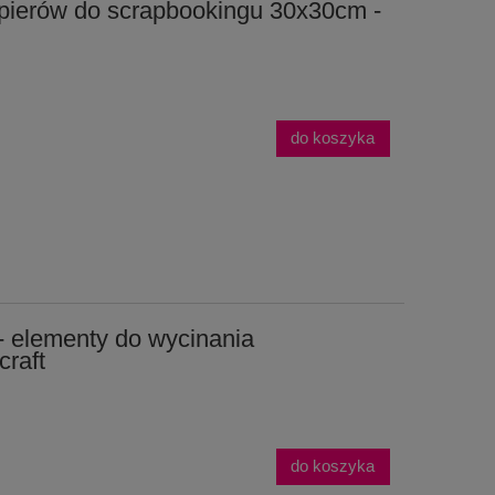
pierów do scrapbookingu 30x30cm -
do koszyka
 elementy do wycinania
raft
do koszyka