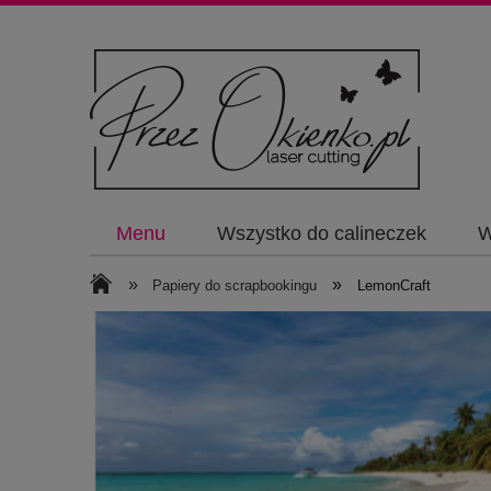
Menu
Wszystko do calineczek
W
»
»
Papiery do scrapbookingu
LemonCraft