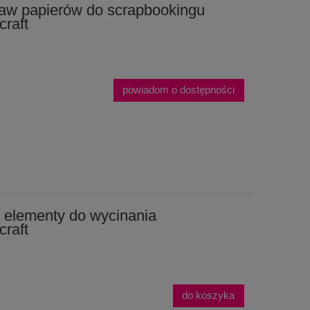
taw papierów do scrapbookingu
raft
powiadom o dostępności
 elementy do wycinania
raft
do koszyka