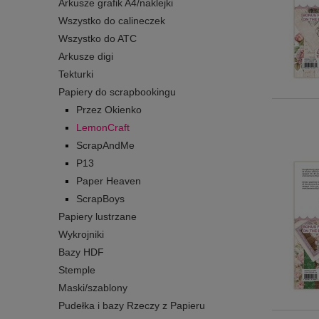
Arkusze grafik A4/naklejki
Wszystko do calineczek
Wszystko do ATC
Arkusze digi
Tekturki
Papiery do scrapbookingu
Przez Okienko
LemonCraft
ScrapAndMe
P13
Paper Heaven
ScrapBoys
Papiery lustrzane
Wykrojniki
Bazy HDF
Stemple
Maski/szablony
Pudełka i bazy Rzeczy z Papieru