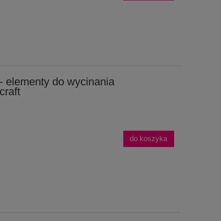
- elementy do wycinania
raft
do koszyka