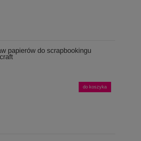
aw papierów do scrapbookingu
raft
do koszyka