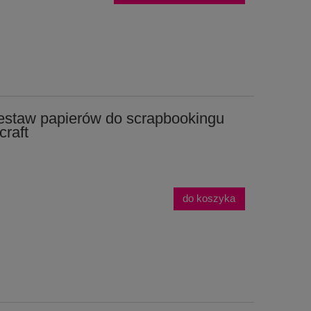
estaw papierów do scrapbookingu
raft
do koszyka