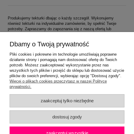
Produkujemy tekturki dbając o każdy szczegół. Wykonujemy
również tekturki na indywidualne zamówienie, by spełnić Twoje
potrzeby. Zapraszamy do zapoznania się z naszą ofertą lub
kontaktu z nami.
Dbamy o Twoją prywatność
Pliki cookies i pokrewne im technologie umożliwiają poprawne
działanie strony i pomagają nam dostosować ofertę do Twoich
potrzeb. Możesz zaakceptować wykorzystanie przez nas
wszystkich tych plików i przejść do sklepu lub dostosować użycie
plików do swoich preferencji, wybierając opcję "Dostosuj zgody".
Pomoc
Więcej o plikach cookies przeczytasz w naszej Polityce
prywatności.
Moje konto
zaakceptuj tylko niezbędne
Płatności i dostawa
dostosuj zgody
Informacje
zaakceptuj wszystkie