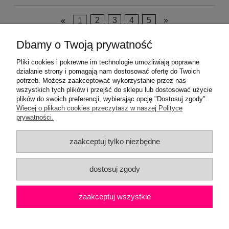
«
1
2
3
4
5
»
Dbamy o Twoją prywatność
Pliki cookies i pokrewne im technologie umożliwiają poprawne
działanie strony i pomagają nam dostosować ofertę do Twoich
potrzeb. Możesz zaakceptować wykorzystanie przez nas
wszystkich tych plików i przejść do sklepu lub dostosować użycie
plików do swoich preferencji, wybierając opcję "Dostosuj zgody".
Pomoc
Więcej o plikach cookies przeczytasz w naszej Polityce
prywatności.
Moje konto
zaakceptuj tylko niezbędne
Płatności i dostawa
dostosuj zgody
Informacje
zaakceptuj wszystkie
O nas