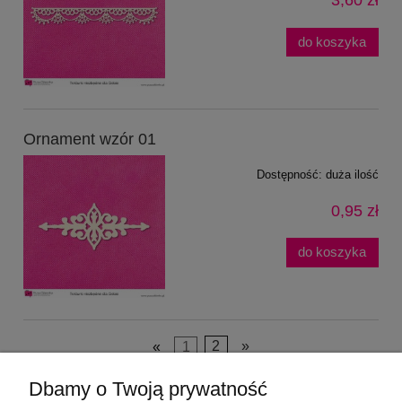
3,60 zł
do koszyka
Ornament wzór 01
Dostępność:
duża ilość
0,95 zł
do koszyka
«
1
2
»
Dbamy o Twoją prywatność