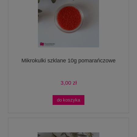
Mikrokulki szklane 10g pomarańczowe
3,00 zł
do koszyka