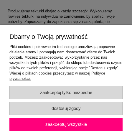
Produkujemy tekturki dbając o każdy szczegół. Wykonujemy
również tekturki na indywidualne zamówienie, by spełnić Twoje
potrzeby. Zapraszamy do zapoznania się z naszą ofertą lub
kontaktu z nami.
Dbamy o Twoją prywatność
Pliki cookies i pokrewne im technologie umożliwiają poprawne
działanie strony i pomagają nam dostosować ofertę do Twoich
potrzeb. Możesz zaakceptować wykorzystanie przez nas
wszystkich tych plików i przejść do sklepu lub dostosować użycie
plików do swoich preferencji, wybierając opcję "Dostosuj zgody".
Pomoc
Więcej o plikach cookies przeczytasz w naszej Polityce
prywatności.
Moje konto
zaakceptuj tylko niezbędne
Płatności i dostawa
dostosuj zgody
Informacje
zaakceptuj wszystkie
O nas