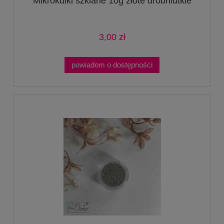
Mikrokulki szklane 10g złote drobniutkie
3,00 zł
powiadom o dostępności