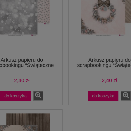
Arkusz papieru do
Arkusz papieru do
pbookingu “Świąteczne
scrapbookingu “Świąt
życzenia” – str 3-4
życzenia” – str 5-6
2,40 zł
2,40 zł
do koszyka
do koszyka