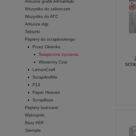
Arkusze grafik A4/naklejki
Wszystko do calineczek
Wszystko do ATC
Arkusze digi
Tekturki
Papiery do scrapbookingu
Przez Okienko
Świąteczne życzenia
Wiosenny Czar
scra
LemonCraft
ScrapAndMe
P13
Paper Heaven
ScrapBoys
Papiery lustrzane
Wykrojniki
Bazy HDF
Stemple