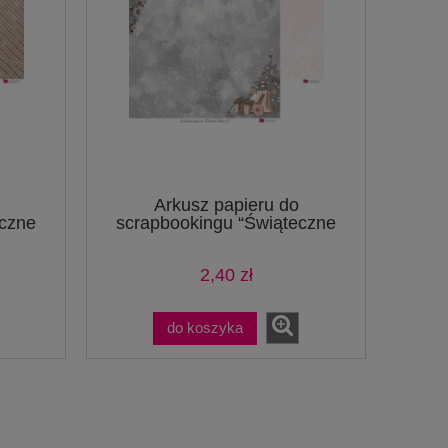
Arkusz papieru do
eczne
scrapbookingu “Świąteczne
życzenia” – str 7-8
2,40 zł
do koszyka