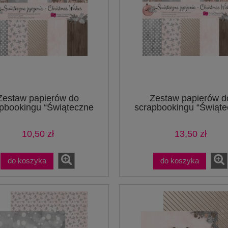
Zestaw papierów do
Zestaw papierów d
pbookingu “Świąteczne
scrapbookingu “Świąt
życzenia” – mały
życzenia” – duży
10,50 zł
13,50 zł
do koszyka
do koszyka