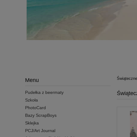
Świąteczne
Menu
Pudełka z beermaty
Świątec
Szkoła
PhotoCard
Bazy ScrapBoys
Sklejka
PCJ/Art Journal