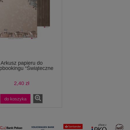
Arkusz papieru do
pbookingu “Świąteczne
życzenia” – str 9-10
2,40 zł
do koszyka