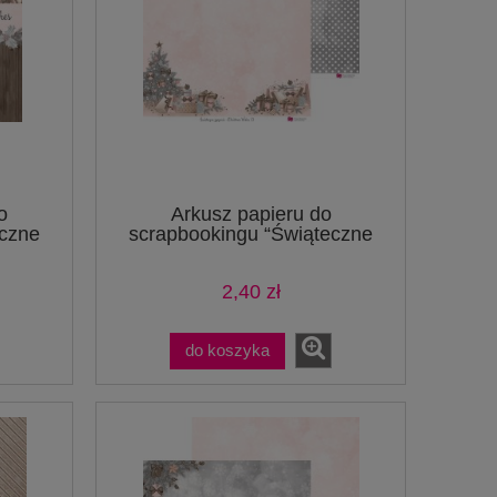
o
Arkusz papieru do
eczne
scrapbookingu “Świąteczne
życzenia” – str 1-2
2,40 zł
do koszyka