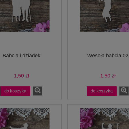
Babcia i dziadek
Wesoła babcia 02
1,50 zł
1,50 zł
do koszyka
do koszyka