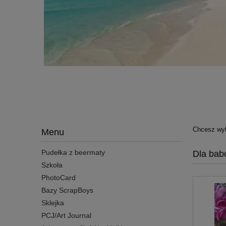
Chcesz wyk
Menu
Pudełka z beermaty
Dla babc
Szkoła
PhotoCard
Bazy ScrapBoys
Sklejka
PCJ/Art Journal