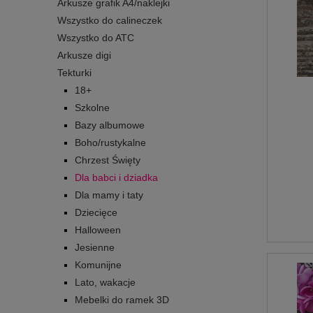
Arkusze grafik A4/naklejki
Wszystko do calineczek
Wszystko do ATC
Arkusze digi
Tekturki
18+
Szkolne
Bazy albumowe
Boho/rustykalne
Chrzest Święty
Dla babci i dziadka
Dla mamy i taty
Dziecięce
Halloween
Jesienne
Komunijne
Lato, wakacje
Mebelki do ramek 3D