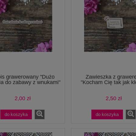
is grawerowany "Dużo
Zawieszka z grawer
ia do zabawy z wnukami"
"Kocham Cię tak jak kl
2,00 zł
2,50 zł
do koszyka
do koszyka