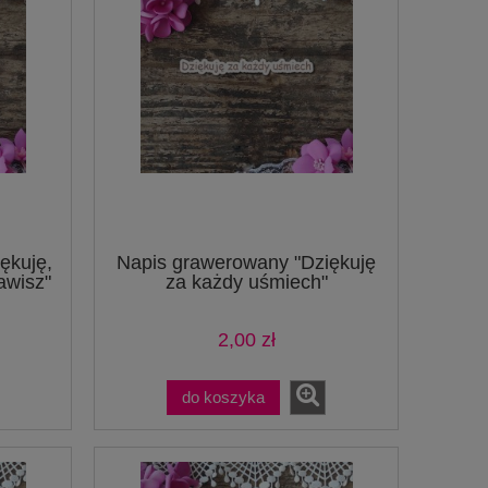
ękuję,
Napis grawerowany "Dziękuję
awisz"
za każdy uśmiech"
2,00 zł
do koszyka