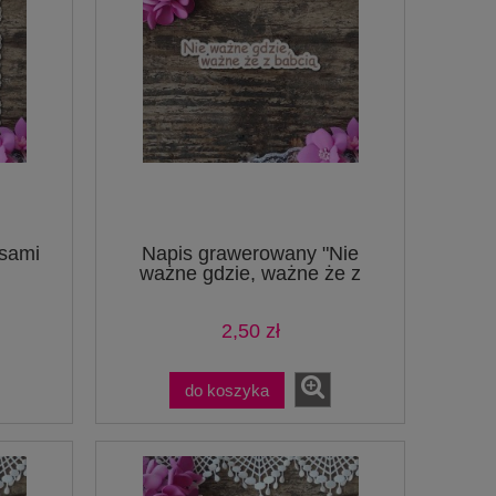
isami
Napis grawerowany "Nie
ważne gdzie, ważne że z
babcią
2,50 zł
do koszyka