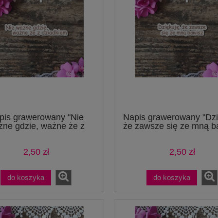
pis grawerowany "Nie
Napis grawerowany "Dzi
żne gdzie, ważne że z
że zawsze się ze mną b
dziadkiem
2,50 zł
2,50 zł
do koszyka
do koszyka