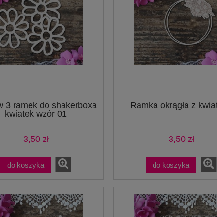
w 3 ramek do shakerboxa
Ramka okrągła z kwia
kwiatek wzór 01
3,50 zł
3,50 zł
do koszyka
do koszyka