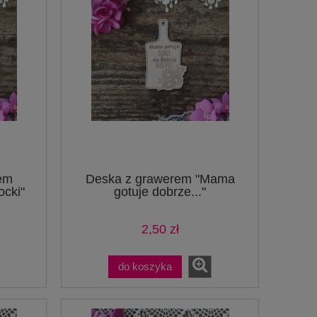
em
Deska z grawerem "Mama
ocki"
gotuje dobrze..."
2,50 zł
do koszyka