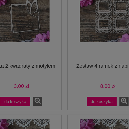
a 2 kwadraty z motylem
Zestaw 4 ramek z nap
3,00 zł
8,00 zł
do koszyka
do koszyka