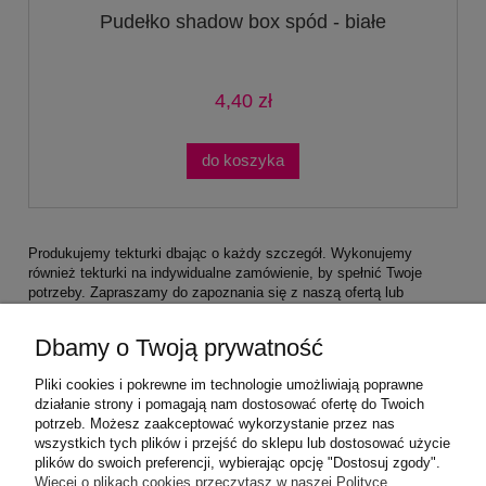
Pudełko shadow box spód - białe
4,40 zł
do koszyka
Produkujemy tekturki dbając o każdy szczegół. Wykonujemy
również tekturki na indywidualne zamówienie, by spełnić Twoje
potrzeby. Zapraszamy do zapoznania się z naszą ofertą lub
kontaktu z nami.
Dbamy o Twoją prywatność
Pliki cookies i pokrewne im technologie umożliwiają poprawne
działanie strony i pomagają nam dostosować ofertę do Twoich
potrzeb. Możesz zaakceptować wykorzystanie przez nas
wszystkich tych plików i przejść do sklepu lub dostosować użycie
plików do swoich preferencji, wybierając opcję "Dostosuj zgody".
Pomoc
Więcej o plikach cookies przeczytasz w naszej Polityce