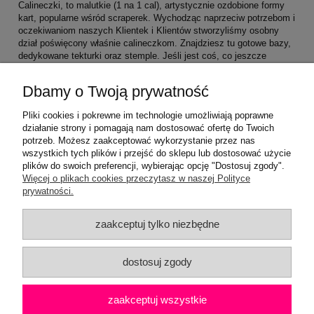
Calineczki, to malutkie (1 na 1 cal), artystycznie ozdobione formy
kart, popularne wśród scraperek. Wychodząc naprzeciw potrzebom i
oczekiwaniom naszych Klientek i Klientów stworzyliśmy osobny
dział poświęcony właśnie calineczkom. Znajdziesz tu gotowe bazy,
dedykowane tekturki oraz stemple. Jeśli jest coś, co jeszcze
uważasz, że przydałoby się dodać to napisz do nas śmiało.
Dbamy o Twoją prywatność
Pliki cookies i pokrewne im technologie umożliwiają poprawne
działanie strony i pomagają nam dostosować ofertę do Twoich
potrzeb. Możesz zaakceptować wykorzystanie przez nas
wszystkich tych plików i przejść do sklepu lub dostosować użycie
plików do swoich preferencji, wybierając opcję "Dostosuj zgody".
Pomoc
Więcej o plikach cookies przeczytasz w naszej Polityce
prywatności.
Moje konto
zaakceptuj tylko niezbędne
Płatności i dostawa
dostosuj zgody
Informacje
zaakceptuj wszystkie
O nas