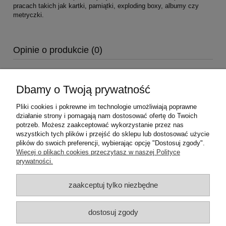
pracach takich jak kartki, pamiątki, exploding boxy, albumy czy
metryczki.
Opinie o produkcie (0)
Dbamy o Twoją prywatność
Pliki cookies i pokrewne im technologie umożliwiają poprawne
działanie strony i pomagają nam dostosować ofertę do Twoich
potrzeb. Możesz zaakceptować wykorzystanie przez nas
wszystkich tych plików i przejść do sklepu lub dostosować użycie
plików do swoich preferencji, wybierając opcję "Dostosuj zgody".
Pomoc
Więcej o plikach cookies przeczytasz w naszej Polityce
prywatności.
Moje konto
zaakceptuj tylko niezbędne
Płatności i dostawa
dostosuj zgody
Informacje