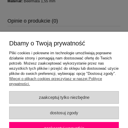
Materiał:
Beermata 1,55 mm
Opinie o produkcie (0)
Dbamy o Twoją prywatność
Pliki cookies i pokrewne im technologie umożliwiają poprawne
działanie strony i pomagają nam dostosować ofertę do Twoich
potrzeb. Możesz zaakceptować wykorzystanie przez nas
wszystkich tych plików i przejść do sklepu lub dostosować użycie
plików do swoich preferencji, wybierając opcję "Dostosuj zgody".
Pomoc
Więcej o plikach cookies przeczytasz w naszej Polityce
prywatności.
Moje konto
zaakceptuj tylko niezbędne
Płatności i dostawa
dostosuj zgody
Informacje