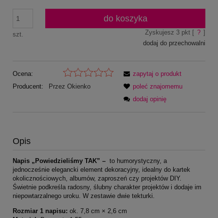
do koszyka
Zyskujesz
3
pkt [
?
]
szt.
dodaj do przechowalni
Ocena:
zapytaj o produkt
Producent:
Przez Okienko
poleć znajomemu
dodaj opinię
Opis
Napis „Powiedzieliśmy TAK” –
to humorystyczny, a
jednocześnie elegancki element dekoracyjny, idealny do kartek
okolicznościowych, albumów, zaproszeń czy projektów DIY.
Świetnie podkreśla radosny, ślubny charakter projektów i dodaje im
niepowtarzalnego uroku. W zestawie dwie tekturki.
Rozmiar 1 napisu:
ok. 7,8 cm × 2,6 cm