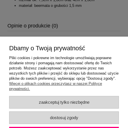
materiał: beermata o grubości 1,5 mm
Opinie o produkcie (0)
Dbamy o Twoją prywatność
Pliki cookies i pokrewne im technologie umożliwiają poprawne
działanie strony i pomagają nam dostosować ofertę do Twoich
potrzeb. Możesz zaakceptować wykorzystanie przez nas
wszystkich tych plików i przejść do sklepu lub dostosować użycie
plików do swoich preferencji, wybierając opcję "Dostosuj zgody".
Pomoc
Więcej o plikach cookies przeczytasz w naszej Polityce
prywatności.
Moje konto
zaakceptuj tylko niezbędne
Płatności i dostawa
dostosuj zgody
Informacje