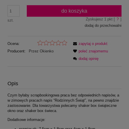
do koszyka
Zyskujesz
1
pkt [
?
]
szt.
dodaj do przechowalni
Ocena:
zapytaj o produkt
Producent:
Przez Okienko
poleć znajomemu
dodaj opinię
Opis
Czym byłaby scrapbookingowa praca bez odpowiednich napisów, a
w zimowych pracach napis “Rodzinnych Świąt”, na pewno znajdzie
zastosowanie. Dla towarzystwa polecamy shaker box świąteczne
okno oraz shaker box świeca.
Dodatkowe informacje:
rozmiar ok. 7,5cm x 1,8cm oraz 4cm x 1,8cm