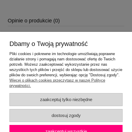
Opinie o produkcie (0)
Dbamy o Twoją prywatność
Pliki cookies i pokrewne im technologie umożliwiają poprawne
działanie strony i pomagają nam dostosować ofertę do Twoich
potrzeb. Możesz zaakceptować wykorzystanie przez nas
wszystkich tych plików i przejść do sklepu lub dostosować użycie
plików do swoich preferencji, wybierając opcję "Dostosuj zgody".
Pomoc
Więcej o plikach cookies przeczytasz w naszej Polityce
prywatności.
Moje konto
zaakceptuj tylko niezbędne
Płatności i dostawa
dostosuj zgody
Informacje
zaakceptuj wszystkie