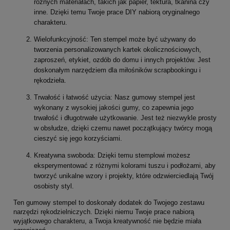
różnych materiałach, takich jak papier, tektura, tkanina czy
inne. Dzięki temu Twoje prace DIY nabiorą oryginalnego
charakteru.
Wielofunkcyjność: Ten stempel może być używany do
tworzenia personalizowanych kartek okolicznościowych,
zaproszeń, etykiet, ozdób do domu i innych projektów. Jest
doskonałym narzędziem dla miłośników scrapbookingu i
rękodzieła.
Trwałość i łatwość użycia: Nasz gumowy stempel jest
wykonany z wysokiej jakości gumy, co zapewnia jego
trwałość i długotrwałe użytkowanie. Jest też niezwykle prosty
w obsłudze, dzięki czemu nawet początkujący twórcy mogą
cieszyć się jego korzyściami.
Kreatywna swoboda: Dzięki temu stemplowi możesz
eksperymentować z różnymi kolorami tuszu i podłożami, aby
tworzyć unikalne wzory i projekty, które odzwierciedlają Twój
osobisty styl.
Ten gumowy stempel to doskonały dodatek do Twojego zestawu
narzędzi rękodzielniczych. Dzięki niemu Twoje prace nabiorą
wyjątkowego charakteru, a Twoja kreatywność nie będzie miała