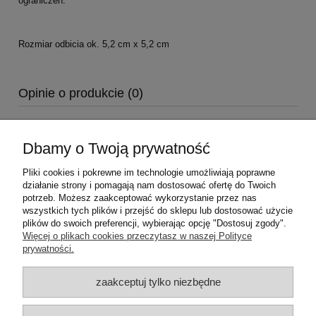
ograniczeń.
Rozmiar odbicia ok. 5,2 cm x 5,2 cm
Opinie o produkcie (0)
Dbamy o Twoją prywatność
Pliki cookies i pokrewne im technologie umożliwiają poprawne
działanie strony i pomagają nam dostosować ofertę do Twoich
potrzeb. Możesz zaakceptować wykorzystanie przez nas
wszystkich tych plików i przejść do sklepu lub dostosować użycie
plików do swoich preferencji, wybierając opcję "Dostosuj zgody".
Pomoc
Więcej o plikach cookies przeczytasz w naszej Polityce
prywatności.
Moje konto
zaakceptuj tylko niezbędne
Płatności i dostawa